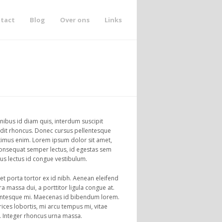
tact
Blog
Over ons
Links
inibus id diam quis, interdum suscipit
andit rhoncus. Donec cursus pellentesque
aximus enim. Lorem ipsum dolor sit amet,
 consequat semper lectus, id egestas sem
bus lectus id congue vestibulum.
get porta tortor ex id nibh. Aenean eleifend
 massa dui, a porttitor ligula congue at.
pellentesque mi. Maecenas id bibendum lorem.
ices lobortis, mi arcu tempus mi, vitae
. Integer rhoncus urna massa.