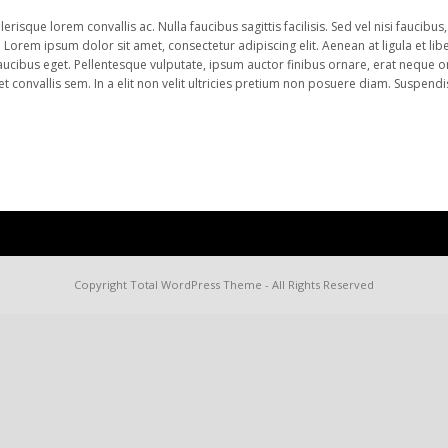
erisque lorem convallis ac. Nulla faucibus sagittis facilisis. Sed vel nisi faucibus
orem ipsum dolor sit amet, consectetur adipiscing elit. Aenean at ligula et libe
aucibus eget. Pellentesque vulputate, ipsum auctor finibus ornare, erat neque orn
et convallis sem. In a elit non velit ultricies pretium non posuere diam. Suspendi
Copyright
Total WordPress Theme
- All Rights Reserved