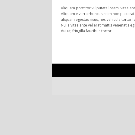
Aliquam porttitor vulputate lorem, vitae scel
Aliquam viverra rhoncus enim non placerat. L
aliquam egestas risus, nec vehicula tortor f
Nulla vitae ante vel erat mattis venenatis eg
dui ut, fringilla faucibus tortor.