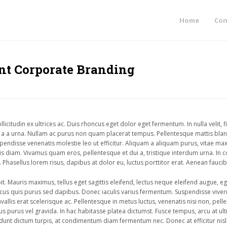
Home
Con
nt Corporate Branding
itudin ex ultrices ac. Duis rhoncus eget dolor eget fermentum. In nulla velit, f
unt a a urna. Nullam ac purus non quam placerat tempus. Pellentesque mattis bl
pendisse venenatis molestie leo ut efficitur. Aliquam a aliquam purus, vitae m
atis diam. Vivamus quam eros, pellentesque et dui a, tristique interdum urna. In
 Phasellus lorem risus, dapibus at dolor eu, luctus porttitor erat. Aenean fauci
pit. Mauris maximus, tellus eget sagittis eleifend, lectus neque eleifend augue, e
cus quis purus sed dapibus. Donec iaculis varius fermentum. Suspendisse viverra
onvallis erat scelerisque ac. Pellentesque in metus luctus, venenatis nisi non, 
 purus vel gravida. In hac habitasse platea dictumst. Fusce tempus, arcu at ultr
idunt dictum turpis, at condimentum diam fermentum nec. Donec at efficitur nisl