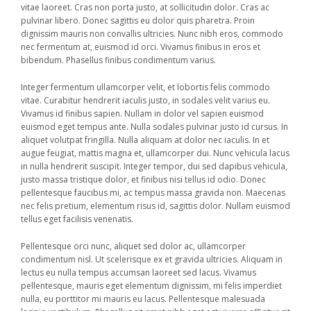
vitae laoreet. Cras non porta justo, at sollicitudin dolor. Cras ac
pulvinar libero. Donec sagittis eu dolor quis pharetra. Proin
dignissim mauris non convallis ultricies. Nunc nibh eros, commodo
nec fermentum at, euismod id orci. Vivamus finibus in eros et
bibendum. Phasellus finibus condimentum varius.
Integer fermentum ullamcorper velit, et lobortis felis commodo
vitae. Curabitur hendrerit iaculis justo, in sodales velit varius eu.
Vivamus id finibus sapien. Nullam in dolor vel sapien euismod
euismod eget tempus ante. Nulla sodales pulvinar justo id cursus. In
aliquet volutpat fringilla. Nulla aliquam at dolor nec iaculis. In et
augue feugiat, mattis magna et, ullamcorper dui. Nunc vehicula lacus
in nulla hendrerit suscipit. Integer tempor, dui sed dapibus vehicula,
justo massa tristique dolor, et finibus nisi tellus id odio. Donec
pellentesque faucibus mi, ac tempus massa gravida non. Maecenas
nec felis pretium, elementum risus id, sagittis dolor. Nullam euismod
tellus eget facilisis venenatis.
Pellentesque orci nunc, aliquet sed dolor ac, ullamcorper
condimentum nisl. Ut scelerisque ex et gravida ultricies. Aliquam in
lectus eu nulla tempus accumsan laoreet sed lacus. Vivamus
pellentesque, mauris eget elementum dignissim, mi felis imperdiet
nulla, eu porttitor mi mauris eu lacus. Pellentesque malesuada