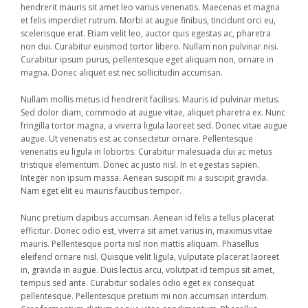
hendrerit mauris sit amet leo varius venenatis. Maecenas et magna
et felis imperdiet rutrum. Morbi at augue finibus, tincidunt orci eu,
scelerisque erat. Etiam velit leo, auctor quis egestas ac, pharetra
non dui. Curabitur euismod tortor libero. Nullam non pulvinar nisi.
Curabitur ipsum purus, pellentesque eget aliquam non, ornare in
magna. Donec aliquet est nec sollicitudin accumsan.
Nullam mollis metus id hendrerit facilisis. Mauris id pulvinar metus.
Sed dolor diam, commodo at augue vitae, aliquet pharetra ex. Nunc
fringilla tortor magna, a viverra ligula laoreet sed. Donec vitae augue
augue. Ut venenatis est ac consectetur ornare. Pellentesque
venenatis eu ligula in lobortis. Curabitur malesuada dui ac metus
tristique elementum. Donec ac justo nisl. In et egestas sapien.
Integer non ipsum massa. Aenean suscipit mi a suscipit gravida.
Nam eget elit eu mauris faucibus tempor.
Nunc pretium dapibus accumsan. Aenean id felis a tellus placerat
efficitur. Donec odio est, viverra sit amet varius in, maximus vitae
mauris. Pellentesque porta nisl non mattis aliquam. Phasellus
eleifend ornare nisl. Quisque velit ligula, vulputate placerat laoreet
in, gravida in augue. Duis lectus arcu, volutpat id tempus sit amet,
tempus sed ante. Curabitur sodales odio eget ex consequat
pellentesque. Pellentesque pretium mi non accumsan interdum.