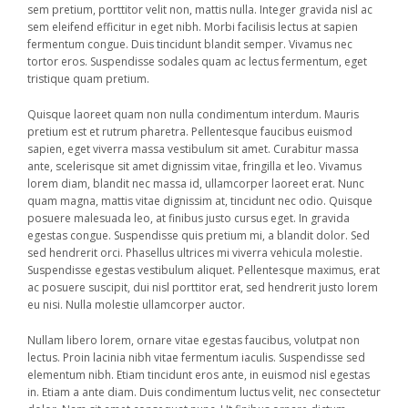
sem pretium, porttitor velit non, mattis nulla. Integer gravida nisl ac
sem eleifend efficitur in eget nibh. Morbi facilisis lectus at sapien
fermentum congue. Duis tincidunt blandit semper. Vivamus nec
tortor eros. Suspendisse sodales quam ac lectus fermentum, eget
tristique quam pretium.
Quisque laoreet quam non nulla condimentum interdum. Mauris
pretium est et rutrum pharetra. Pellentesque faucibus euismod
sapien, eget viverra massa vestibulum sit amet. Curabitur massa
ante, scelerisque sit amet dignissim vitae, fringilla et leo. Vivamus
lorem diam, blandit nec massa id, ullamcorper laoreet erat. Nunc
quam magna, mattis vitae dignissim at, tincidunt nec odio. Quisque
posuere malesuada leo, at finibus justo cursus eget. In gravida
egestas congue. Suspendisse quis pretium mi, a blandit dolor. Sed
sed hendrerit orci. Phasellus ultrices mi viverra vehicula molestie.
Suspendisse egestas vestibulum aliquet. Pellentesque maximus, erat
ac posuere suscipit, dui nisl porttitor erat, sed hendrerit justo lorem
eu nisi. Nulla molestie ullamcorper auctor.
Nullam libero lorem, ornare vitae egestas faucibus, volutpat non
lectus. Proin lacinia nibh vitae fermentum iaculis. Suspendisse sed
elementum nibh. Etiam tincidunt eros ante, in euismod nisl egestas
in. Etiam a ante diam. Duis condimentum luctus velit, nec consectetur