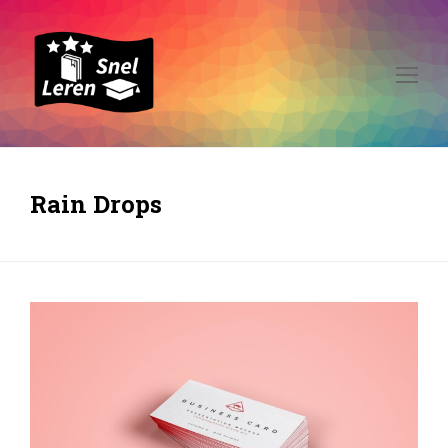
Op
Mo
Me
Rain Drops