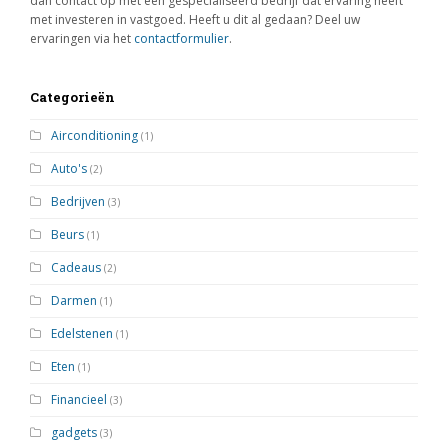
dan contact op met een gespecialiseerd bedrijf dat ervaring heeft
met investeren in vastgoed. Heeft u dit al gedaan? Deel uw
ervaringen via het
contactformulier
.
Categorieën
Airconditioning
(1)
Auto's
(2)
Bedrijven
(3)
Beurs
(1)
Cadeaus
(2)
Darmen
(1)
Edelstenen
(1)
Eten
(1)
Financieel
(3)
gadgets
(3)