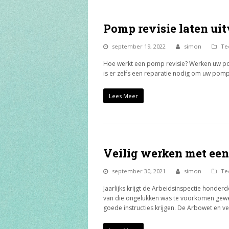
Pomp revisie laten ui
september 19, 2022
simon
Te
Hoe werkt een pomp revisie? Werken uw pom
is er zelfs een reparatie nodig om uw pomp
Lees Meer
Veilig werken met een
september 30, 2021
simon
Te
Jaarlijks krijgt de Arbeidsinspectie honde
van die ongelukken was te voorkomen gewee
goede instructies krijgen. De Arbowet en v