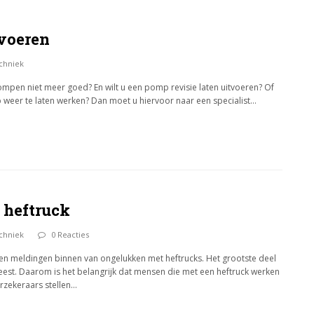
tvoeren
chniek
pen niet meer goed? En wilt u een pomp revisie laten uitvoeren? Of
 weer te laten werken? Dan moet u hiervoor naar een specialist…
 heftruck
chniek
0 Reacties
rden meldingen binnen van ongelukken met heftrucks. Het grootste deel
st. Daarom is het belangrijk dat mensen die met een heftruck werken
erzekeraars stellen…