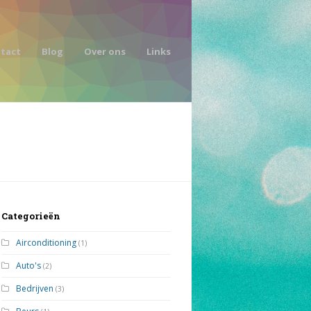
tact
Blog
Over ons
Links
Categorieën
Airconditioning
(1)
Auto's
(2)
Bedrijven
(3)