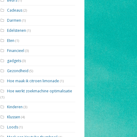
Beurs
(1)
Cadeaus
(2)
Darmen
(1)
Edelstenen
(1)
Eten
(1)
Financieel
(3)
gadgets
(3)
Gezondheid
(5)
Hoe maak ik citroen limonade
(1)
Hoe werkt zoekmachine optimalisatie
(1)
Kinderen
(3)
Klussen
(4)
Loods
(1)