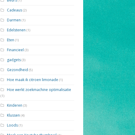
Beurs
(1)
Cadeaus
(2)
Darmen
(1)
Edelstenen
(1)
Eten
(1)
Financieel
(3)
gadgets
(3)
Gezondheid
(5)
Hoe maak ik citroen limonade
(1)
Hoe werkt zoekmachine optimalisatie
(1)
Kinderen
(3)
Klussen
(4)
Loods
(1)