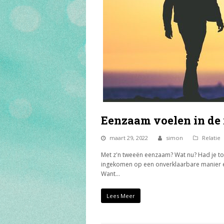
Eenzaam voelen in de 
maart 29, 2022
simon
Relatie
Met z'n tweeën eenzaam? Wat nu? Had je tot 
ingekomen op een onverklaarbare manier en v
Want…
Lees Meer