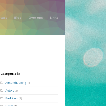
tact
Blog
Over ons
Links
Categorieën
Airconditioning
(1)
Auto's
(2)
Bedrijven
(3)