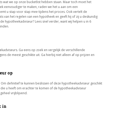
iets wat we op onze bucketlist hebben staan. Maar toch moet het
ek eenvoudiger te maken, raden we het u aan om een
emt u stap voor stap mee tijdens het proces. Ook vertelt de
ts van het regelen van een hypotheek en geeft hij of zij u deskundig
e hypotheekadviseur? Lees snel verder, want wij helpen u in 6
inden.
heekadviseurs. Ga eens op zoek en vergelijk de verschillende
ens de meest geschikte uit. Ga hierbij niet alleen af op prijzen en
eur op
 Om definitief te kunnen beslissen of deze hypotheekadviseur geschikt
gen die u heeft om erachter te komen of de hypotheekadviseur
 geheel vrijblijvend.
k in