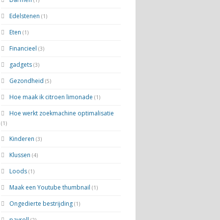
(1)
Edelstenen
(1)
Eten
(1)
Financieel
(3)
gadgets
(3)
Gezondheid
(5)
Hoe maak ik citroen limonade
(1)
Hoe werkt zoekmachine optimalisatie
(1)
Kinderen
(3)
Klussen
(4)
Loods
(1)
Maak een Youtube thumbnail
(1)
Ongedierte bestrijding
(1)
payroll