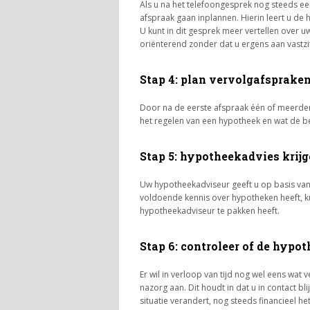
Als u na het telefoongesprek nog steeds ee
afspraak gaan inplannen. Hierin leert u d
U kunt in dit gesprek meer vertellen over 
oriënterend zonder dat u ergens aan vastzit,
Stap 4: plan vervolgafsprake
Door na de eerste afspraak één of meerdere
het regelen van een hypotheek en wat de bes
Stap 5: hypotheekadvies krij
Uw hypotheekadviseur geeft u op basis van
voldoende kennis over hypotheken heeft, k
hypotheekadviseur te pakken heeft.
Stap 6: controleer of de hypo
Er wil in verloop van tijd nog wel eens wa
nazorg aan. Dit houdt in dat u in contact b
situatie verandert, nog steeds financieel he