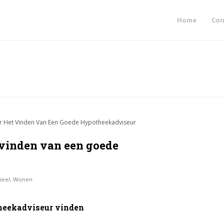
Home
Con
 vinden van een goede
ieel
,
Wonen
theekadviseur vinden