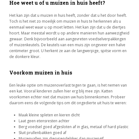
Hoe weet u of u muizen in huis heeft?
Het kan zijn dat u muizen in huis heeft, zonder dat u het door heeft.
Toch is het niet zo moeilijk om muizen in huis te herkennen als u
eenmaal weet waar u op moet letten. Het kan zijn dat u de diertjes
hoort. Maar meestal wordt u op andere manieren hun aanwezigheid
gewaar. Denk bijvoorbeeld aan aangevreten voedselverpakkingen
of muizenkeutels. De keutels van een muis zijn ongeveer een halve
centimeter groot. U herkent ze aan de langwerpige, spitse vorm en
de donkere kleur.
Voorkom muizen in huis
Een leuke optie om muizenoverlast tegen te gaan, is het nemen van
een kat. Vooral kinderen zullen hier erg blij mee zijn. Katten
voorkomen echter niet dat muizen uw huis binnenkomen. Probeer
daarom eens de volgende tips om dit ongedierte uit huis te weren:
Maak kleine spleten en kieren dicht
Laat geen etensresten achter
Berg voedsel goed afgesloten af in glas, metaal of hard plastic
Sluit prullenbakken goed af
Muizenvallen zijn diervriendelijker dan muizengif