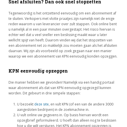
Snel afsluiten? Dan ook snel stopzetten
Tegenwoordig is het ontzettend eenvoudig om een abonnement af
te sluiten. Verkopers met vlotte praatjes zijn namelijk niet de enige
reden waarom u van leverancier over zult stappen. Ook online bent
u namelijk al in een paar minuten overgestapt. Het risico hiervan is
echter wel dat u veel sneller een beslissing maakt waar u later
wellicht spijt van heeft. Daarom vinden wij dat het stopzetten van
een abonnement net zo makkelijk zou moeten gaan als het afsluiten
daarvan. Wij zijn als voorbeeld op zoek gegaan naar een manier
waarop we een abonnement van KPN eenvoudig konden opzeggen.
KPN eenvoudig opzeggen
Die manier hebben we gevonden! Namelijk via een handig portaal
waar abonnement als dat van KPN eenvoudig opgezegd kunnen
worden. Dit gebeurt in drie simpele stappen:
U bezoekt
deze site
, en vult KPN (of een van de andere 3000
aangesloten bedrijven) in de zoekmachine in.
U vult online uw gegevens in. Op basis hiervan wordt een
opzegbrief geformuleerd. U hoeft dan alleen nog te beslissen
hoe u die wilt versturen. Het KPN abonnement opzeggen is