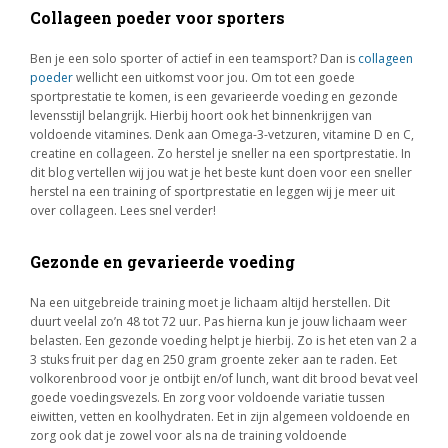
Collageen poeder voor sporters
Ben je een solo sporter of actief in een teamsport? Dan is
collageen
poeder
wellicht een uitkomst voor jou. Om tot een goede
sportprestatie te komen, is een gevarieerde voeding en gezonde
levensstijl belangrijk. Hierbij hoort ook het binnenkrijgen van
voldoende vitamines. Denk aan Omega-3-vetzuren, vitamine D en C,
creatine en collageen. Zo herstel je sneller na een sportprestatie. In
dit blog vertellen wij jou wat je het beste kunt doen voor een sneller
herstel na een training of sportprestatie en leggen wij je meer uit
over collageen. Lees snel verder!
Gezonde en gevarieerde voeding
Na een uitgebreide training moet je lichaam altijd herstellen. Dit
duurt veelal zo’n 48 tot 72 uur. Pas hierna kun je jouw lichaam weer
belasten. Een gezonde voeding helpt je hierbij. Zo is het eten van 2 a
3 stuks fruit per dag en 250 gram groente zeker aan te raden. Eet
volkorenbrood voor je ontbijt en/of lunch, want dit brood bevat veel
goede voedingsvezels. En zorg voor voldoende variatie tussen
eiwitten, vetten en koolhydraten. Eet in zijn algemeen voldoende en
zorg ook dat je zowel voor als na de training voldoende