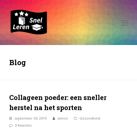
Op
Mo
Me
Blog
Collageen poeder: een sneller
herstel na het sporten
september 30, 2019
simon
Gezondheid
0 Reacties