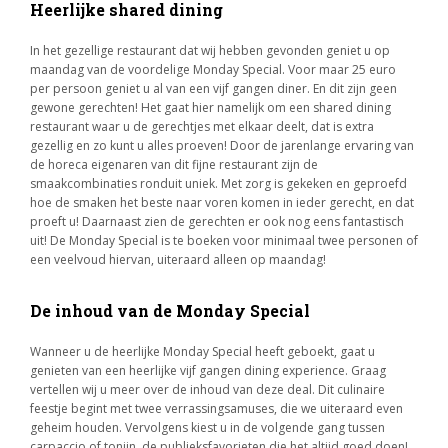
Heerlijke shared dining
In het gezellige restaurant dat wij hebben gevonden geniet u op
maandag van de voordelige Monday Special. Voor maar 25 euro
per persoon geniet u al van een vijf gangen diner. En dit zijn geen
gewone gerechten! Het gaat hier namelijk om een shared dining
restaurant waar u de gerechtjes met elkaar deelt, dat is extra
gezellig en zo kunt u alles proeven! Door de jarenlange ervaring van
de horeca eigenaren van dit fijne restaurant zijn de
smaakcombinaties ronduit uniek. Met zorg is gekeken en geproefd
hoe de smaken het beste naar voren komen in ieder gerecht, en dat
proeft u! Daarnaast zien de gerechten er ook nog eens fantastisch
uit! De Monday Special is te boeken voor minimaal twee personen of
een veelvoud hiervan, uiteraard alleen op maandag!
De inhoud van de Monday Special
Wanneer u de heerlijke Monday Special heeft geboekt, gaat u
genieten van een heerlijke vijf gangen dining experience. Graag
vertellen wij u meer over de inhoud van deze deal. Dit culinaire
feestje begint met twee verrassingsamuses, die we uiteraard even
geheim houden. Vervolgens kiest u in de volgende gang tussen
carpaccio of tonijn, de publieksfavorieten die het altijd goed doen!