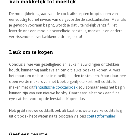
Van makkelijk tot moeilijk
De moeilijkheidsgraad van de cocktailrecepten loopt uiteen van
eenvoudig tot het niveau van de gevorderde cocktailmaker. Maar als
je gewoon vooraan begint, wordt je dat uiteindelijk vanzelf. Het
leverde ons een mooie hoeveelheid cocktails, mocktails en andere
verfrissende en verkwikkende drankjes op!
Leuk om te kopen
Conclusie: wie van gezelligheid en leuke nieuw dingen ontdekken
houdt, kunnen wij aanbevelen om dit leuke boek te kopen. Al was
het maar om de horeca in moeilijke tijden te steunen. Maar daarmee
doen we de makers van het boek eigenlijk te kort: zelf cocktails
maken met dit
fantastische cocktailboek
zou zomaar eens het begin
kunnen zijn van een nieuwe hobby. Daarnaast is het ook een fijne
eye-catcher voor op de leestafel. Kopen dus!
Heb jij dit nieuwe cocktailboek al? Laat ons weten welke cocktails jij
uit dit boek hebt weten na te bootsen via ons
contactformulier
!
Geef een reactie