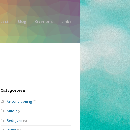
tact
Blog
Over ons
Links
Categorieën
Airconditioning
(1)
Auto's
(2)
Bedrijven
(3)