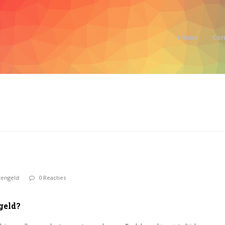
Home
Con
tengeld
0 Reacties
geld?