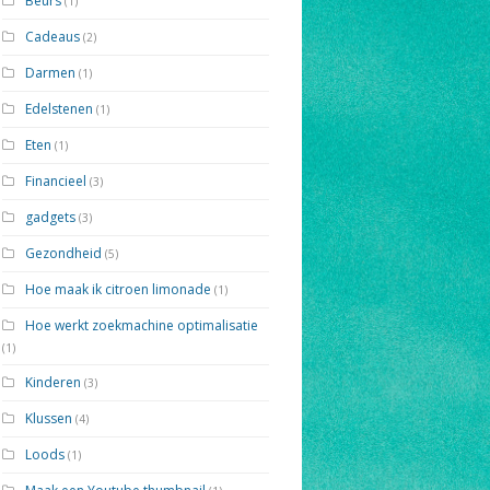
Beurs
(1)
Cadeaus
(2)
Darmen
(1)
Edelstenen
(1)
Eten
(1)
Financieel
(3)
gadgets
(3)
Gezondheid
(5)
Hoe maak ik citroen limonade
(1)
Hoe werkt zoekmachine optimalisatie
(1)
Kinderen
(3)
Klussen
(4)
Loods
(1)