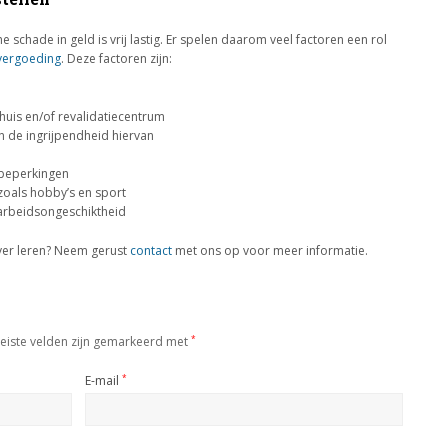
 schade in geld is vrij lastig. Er spelen daarom veel factoren een rol
vergoeding
. Deze factoren zijn:
uis en/of revalidatiecentrum
 de ingrijpendheid hiervan
e beperkingen
 zoals hobby’s en sport
arbeidsongeschiktheid
over leren? Neem gerust
contact
met ons op voor meer informatie.
eiste velden zijn gemarkeerd met
*
E-mail
*