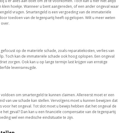
rbij u er alles aan doet om ze te voorkomen. Toch kan u hier niet altijd
en klein hoekje. Wanneer u bent aangereden, of een ander ongeval waar
rtengeld vragen. Smartengeld is een vergoeding van de immateriële
 door toedoen van de tegenpartij heeft opgelopen. Wilt u meer weten
 over.
gefocust op de materiële schade, zoals reparatiekosten, verlies van
ulp. Toch kan de immateriële schade ook hoog oplopen. Een ongeval
rdriet zorgen. Ook kan u op lange termijn last krijgen van ernstige
derfde levensvreugde.
voldoen om smartengeld te kunnen claimen. Allereerst moet er een
heid van uw schade kan stellen. Vervolgens moet u kunnen bewijzen dat
is voor het ongeval. Tot slot moet u bewijs hebben dat het ongeval de
tie het geval? Dan kan u een financiële compensatie van de tegenpartij
eding wel een medische eindsituatie te zijn.
tellen