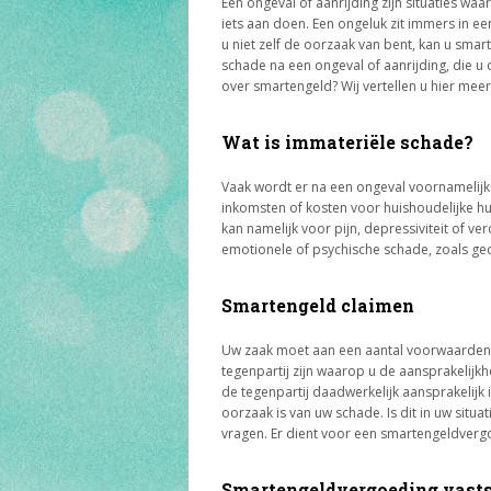
Een ongeval of aanrijding zijn situaties waa
iets aan doen. Een ongeluk zit immers in e
u niet zelf de oorzaak van bent, kan u sma
schade na een ongeval of aanrijding, die u
over smartengeld? Wij vertellen u hier meer
Wat is immateriële schade?
Vaak wordt er na een ongeval voornamelijk 
inkomsten of kosten voor huishoudelijke h
kan namelijk voor pijn, depressiviteit of ve
emotionele of psychische schade, zoals ge
Smartengeld claimen
Uw zaak moet aan een aantal voorwaarden 
tegenpartij zijn waarop u de aansprakelijk
de tegenpartij daadwerkelijk aansprakelijk 
oorzaak is van uw schade. Is dit in uw situa
vragen. Er dient voor een smartengeldvergo
Smartengeldvergoeding vasts