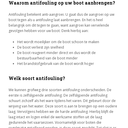
Waarom antifouling op uw boot aanbrengen?
Antifouling betekent anti-aangroei. U gaat dus de aangroei op uw
boot tegen als u antifouling laat aanbrengen. En het is heel
belangrijk om dit tegen te gaan, want aangroei kan vervelende
gevolgen hebben voor uw boot. Denk hierbij aan:
Het wordt moeilijker om de boot schoon te maken
De boot verliest zijn snelheid
De boot reageert minder direct en dus wordt de
bestuurbaarheid van de boot minder
Het brandstofgebruik van de boot wordt hoger
Welk soort antifouling?
We kunnen grofweg drie soorten antifouling onderscheiden. De
eerste is zelfslijpende antifouling. De zelfslijpende antifouling
schuurt zichzelf als het ware tijdens het varen. Dit gebeurt door de
wrijving van het water. Deze soort is aan te brengen op een oudere
laag. Vervolgens hebben we de harde antifouling. Hierbij blijft de
laag intact en logen enkel de werkzame stoffen uit de laag
gedurende het vaarseizoen. Voornamelijk voor boten die
regelmatig getailleerd worden, is deze soort geschikt. Tot slot is er