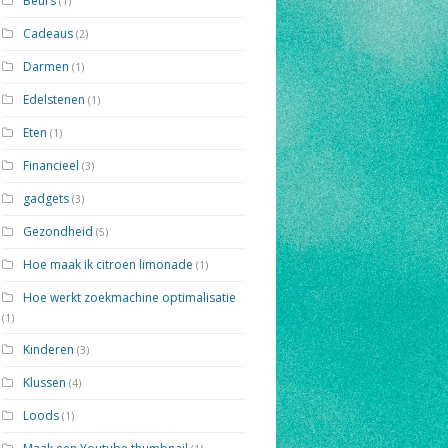
Beurs
(1)
Cadeaus
(2)
Darmen
(1)
Edelstenen
(1)
Eten
(1)
Financieel
(3)
gadgets
(3)
Gezondheid
(5)
Hoe maak ik citroen limonade
(1)
Hoe werkt zoekmachine optimalisatie
(1)
Kinderen
(3)
Klussen
(4)
Loods
(1)