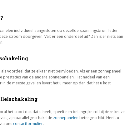
g?
panelen individueel aangesloten op dezelfde spanningsbron. Ieder
eze stroom doorgeven. Valt er een onderdeel uit? Dan is er niets aan
n.
lschakeling
als voordeel dat ze elkaar niet beïnvloeden. Als er een zonnepaneel
 de prestaties van de andere zonnepanelen. Het nadeel van een
aar in de meeste gevallen levert het u meer op dan dat het u kost.
allelschakeling
oral het soort dak dat u heeft, speelt een belangrijke rol bij deze keuze.
alt, zijn parallel geschakelde
zonnepanelen
beter geschikt. Heeft u
 via ons
contactformulier
.