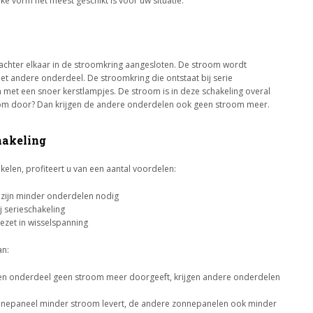
elke vorm het meest geschikt is voor uw situatie.
achter elkaar in de stroomkring aangesloten. De stroom wordt
t andere onderdeel. De stroomkring die ontstaat bij serie
n met een snoer kerstlampjes. De stroom is in deze schakeling overal
room door? Dan krijgen de andere onderdelen ook geen stroom meer.
hakeling
elen, profiteert u van een aantal voordelen:
r zijn minder onderdelen nodig
j serieschakeling
ezet in wisselspanning
an:
een onderdeel geen stroom meer doorgeeft, krijgen andere onderdelen
onnepaneel minder stroom levert, de andere zonnepanelen ook minder