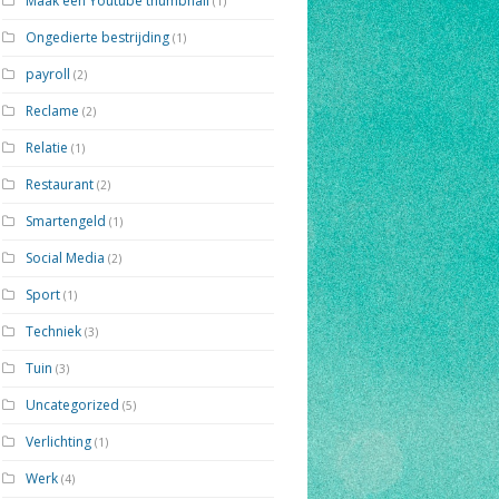
Maak een Youtube thumbnail
(1)
Ongedierte bestrijding
(1)
payroll
(2)
Reclame
(2)
Relatie
(1)
Restaurant
(2)
Smartengeld
(1)
Social Media
(2)
Sport
(1)
Techniek
(3)
Tuin
(3)
Uncategorized
(5)
Verlichting
(1)
Werk
(4)