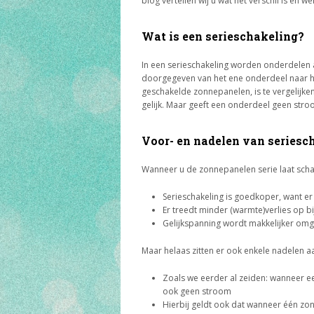
blog vertellen wij u wat het verschil is en w
Wat is een serieschakeling?
In een serieschakeling worden onderdelen 
doorgegeven van het ene onderdeel naar he
geschakelde zonnepanelen, is te vergelijke
gelijk. Maar geeft een onderdeel geen st
Voor- en nadelen van seriesc
Wanneer u de zonnepanelen serie laat schak
Serieschakeling is goedkoper, want e
Er treedt minder (warmte)verlies op bi
Gelijkspanning wordt makkelijker omg
Maar helaas zitten er ook enkele nadelen a
Zoals we eerder al zeiden: wanneer 
ook geen stroom
Hierbij geldt ook dat wanneer één z