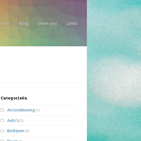
tact
Blog
Over ons
Links
Categorieën
Airconditioning
(1)
Auto's
(2)
Bedrijven
(3)